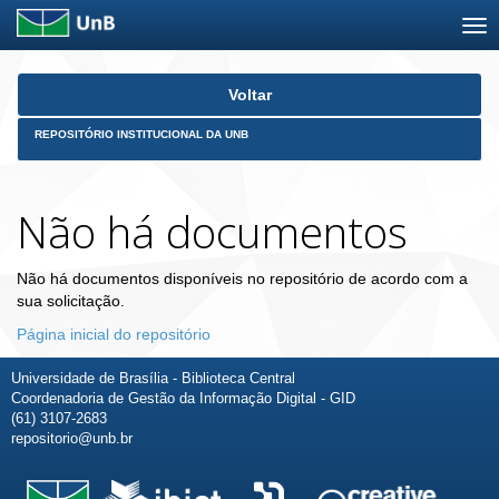
Skip
Voltar
navigation
REPOSITÓRIO INSTITUCIONAL DA UNB
Não há documentos
Não há documentos disponíveis no repositório de acordo com a
sua solicitação.
Página inicial do repositório
Universidade de Brasília - Biblioteca Central
Coordenadoria de Gestão da Informação Digital - GID
(61) 3107-2683
repositorio@unb.br