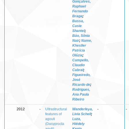
Gonçalves,
Raphael
Fernando
Braga
;
Bassa,
Casie
Shantel
;
Báo, Sônia
Nair
;
Name,
Khesller
Patrícia
Olázia
;
Campello,
Claudio
Cabral
;
Figueiredo,
José
Ricardo de
;
Rodrigues,
Ana Paula
Ribeiro
2012
-
Ultrastructural
Wanderleya,
-
-
features of
Livia Schell
;
agouti
Luza,
(Dasyprocta
Hiédely
aguti)
Kenia