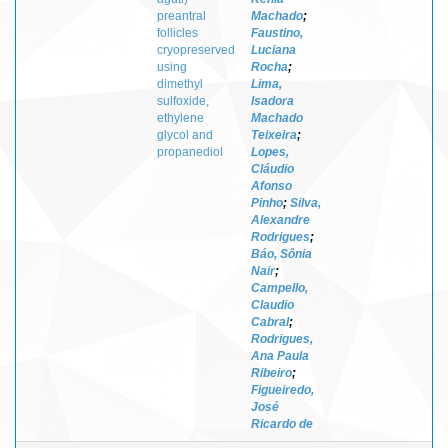
preantral
Machado
;
follicles
Faustino,
cryopreserved
Luciana
using
Rocha
;
dimethyl
Lima,
sulfoxide,
Isadora
ethylene
Machado
glycol and
Teixeira
;
propanediol
Lopes,
Cláudio
Afonso
Pinho
;
Silva,
Alexandre
Rodrigues
;
Báo, Sônia
Nair
;
Campello,
Claudio
Cabral
;
Rodrigues,
Ana Paula
Ribeiro
;
Figueiredo,
José
Ricardo de