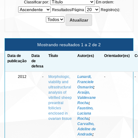
Classificar por:
Em ordem:
Resultados/Página
Registro(s):
Mostrando resultados 1 a 2 de 2
Data de
Data
Título
Autor(es)
Orientador(es)
C
publicação
de
defesa
2012
-
Morphologic,
Lunardi,
-
-
viability and
Franciele
ultrastructural
Osmarini
;
analysis of
Araújo,
vitrified sheep
Valdevane
preantral
Rocha
;
follicles
Faustino,
enclosed in
Luciana
ovarian tissue
Rocha
;
Carvalho,
Adeline de
Andrade
;