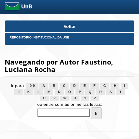
Skip
Voltar
navigation
REPOSITÓRIO INSTITUCIONAL DA UNB
Navegando por Autor Faustino,
Luciana Rocha
Ir para:
0-9
A
B
C
D
E
F
G
H
I
J
K
L
M
N
O
P
Q
R
S
T
U
V
W
X
Y
Z
ou entre com as primeiras letras: