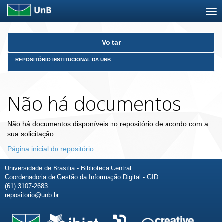
Skip
Voltar
navigation
REPOSITÓRIO INSTITUCIONAL DA UNB
Não há documentos
Não há documentos disponíveis no repositório de acordo com a
sua solicitação.
Página inicial do repositório
Universidade de Brasília - Biblioteca Central
Coordenadoria de Gestão da Informação Digital - GID
(61) 3107-2683
repositorio@unb.br