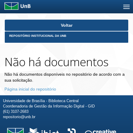
Skip
Voltar
navigation
REPOSITÓRIO INSTITUCIONAL DA UNB
Não há documentos
Não há documentos disponíveis no repositório de acordo com a
sua solicitação.
Página inicial do repositório
Universidade de Brasília - Biblioteca Central
Coordenadoria de Gestão da Informação Digital - GID
(61) 3107-2683
repositorio@unb.br