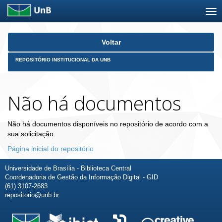
Skip
Voltar
navigation
REPOSITÓRIO INSTITUCIONAL DA UNB
Não há documentos
Não há documentos disponíveis no repositório de acordo com a
sua solicitação.
Página inicial do repositório
Universidade de Brasília - Biblioteca Central
Coordenadoria de Gestão da Informação Digital - GID
(61) 3107-2683
repositorio@unb.br