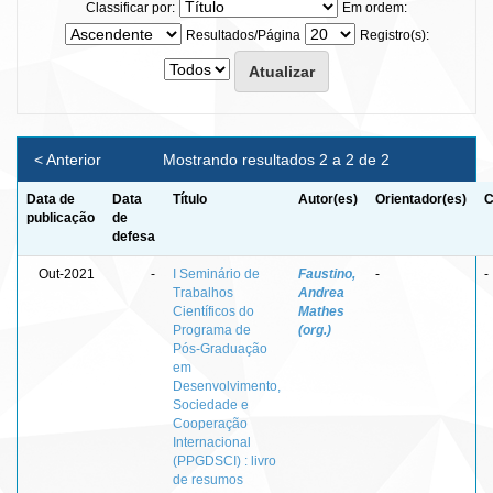
Classificar por:
Em ordem:
Resultados/Página
Registro(s):
< Anterior
Mostrando resultados 2 a 2 de 2
Data de
Data
Título
Autor(es)
Orientador(es)
C
publicação
de
defesa
Out-2021
-
I Seminário de
Faustino,
-
-
Trabalhos
Andrea
Científicos do
Mathes
Programa de
(org.)
Pós-Graduação
em
Desenvolvimento,
Sociedade e
Cooperação
Internacional
(PPGDSCI) : livro
de resumos