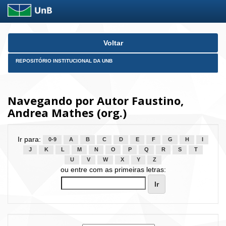
Skip
Voltar
navigation
REPOSITÓRIO INSTITUCIONAL DA UNB
Navegando por Autor Faustino,
Andrea Mathes (org.)
Ir para:
0-9
A
B
C
D
E
F
G
H
I
J
K
L
M
N
O
P
Q
R
S
T
U
V
W
X
Y
Z
ou entre com as primeiras letras: