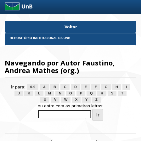
Skip
Voltar
navigation
REPOSITÓRIO INSTITUCIONAL DA UNB
Navegando por Autor Faustino,
Andrea Mathes (org.)
Ir para:
0-9
A
B
C
D
E
F
G
H
I
J
K
L
M
N
O
P
Q
R
S
T
U
V
W
X
Y
Z
ou entre com as primeiras letras: