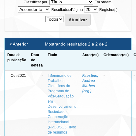
Classificar por:
Em ordem:
Resultados/Página
Registro(s):
< Anterior
Mostrando resultados 2 a 2 de 2
Data de
Data
Título
Autor(es)
Orientador(es)
C
publicação
de
defesa
Out-2021
-
I Seminário de
Faustino,
-
-
Trabalhos
Andrea
Científicos do
Mathes
Programa de
(org.)
Pós-Graduação
em
Desenvolvimento,
Sociedade e
Cooperação
Internacional
(PPGDSCI) : livro
de resumos