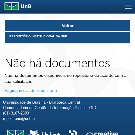
Skip
Voltar
navigation
REPOSITÓRIO INSTITUCIONAL DA UNB
Não há documentos
Não há documentos disponíveis no repositório de acordo com a
sua solicitação.
Página inicial do repositório
Universidade de Brasília - Biblioteca Central
Coordenadoria de Gestão da Informação Digital - GID
(61) 3107-2683
repositorio@unb.br