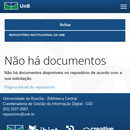
Skip
Voltar
navigation
REPOSITÓRIO INSTITUCIONAL DA UNB
Não há documentos
Não há documentos disponíveis no repositório de acordo com a
sua solicitação.
Página inicial do repositório
Universidade de Brasília - Biblioteca Central
Coordenadoria de Gestão da Informação Digital - GID
(61) 3107-2683
repositorio@unb.br