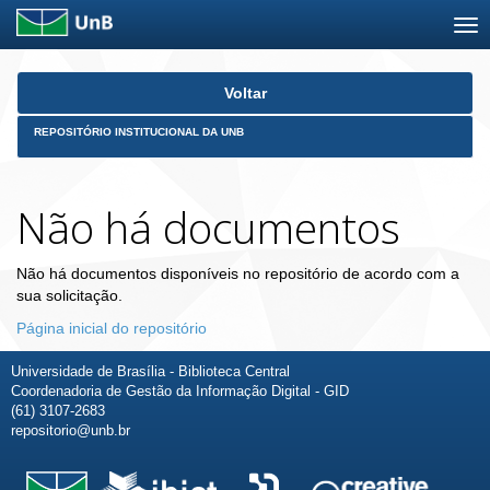
Skip
Voltar
navigation
REPOSITÓRIO INSTITUCIONAL DA UNB
Não há documentos
Não há documentos disponíveis no repositório de acordo com a
sua solicitação.
Página inicial do repositório
Universidade de Brasília - Biblioteca Central
Coordenadoria de Gestão da Informação Digital - GID
(61) 3107-2683
repositorio@unb.br