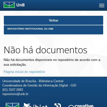
Skip
Voltar
navigation
REPOSITÓRIO INSTITUCIONAL DA UNB
Não há documentos
Não há documentos disponíveis no repositório de acordo com a
sua solicitação.
Página inicial do repositório
Universidade de Brasília - Biblioteca Central
Coordenadoria de Gestão da Informação Digital - GID
(61) 3107-2683
repositorio@unb.br