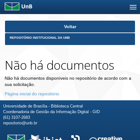
Skip
Voltar
navigation
REPOSITÓRIO INSTITUCIONAL DA UNB
Não há documentos
Não há documentos disponíveis no repositório de acordo com a
sua solicitação.
Página inicial do repositório
Universidade de Brasília - Biblioteca Central
Coordenadoria de Gestão da Informação Digital - GID
(61) 3107-2683
repositorio@unb.br