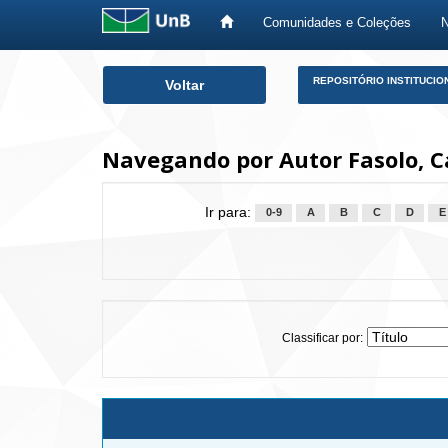
Comunidades e Coleções
Skip
REPOSITÓRIO INSTITUCIO
Voltar
navigation
Navegando por Autor Fasolo, C
Ir para:
0-9
A
B
C
D
E
Classificar por: