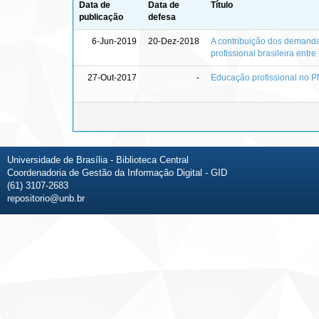
Data de
Data de
Título
publicação
defesa
6-Jun-2019
20-Dez-2018
A contribuição dos demand
profissional brasileira entr
27-Out-2017
-
Educação profissional no P
Universidade de Brasília - Biblioteca Central
Coordenadoria de Gestão da Informação Digital - GID
(61) 3107-2683
repositorio@unb.br