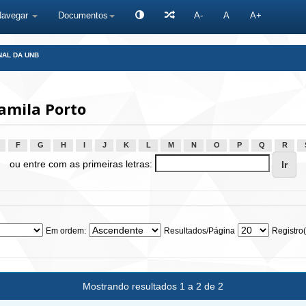
Navegar
Documentos
A-
A
A+
NAL DA UNB
amila Porto
F
G
H
I
J
K
L
M
N
O
P
Q
R
ou entre com as primeiras letras:
Em ordem:
Resultados/Página
Registro(
Mostrando resultados 1 a 2 de 2