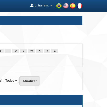
Entrar em:
S
T
U
V
W
X
Y
Z
s):