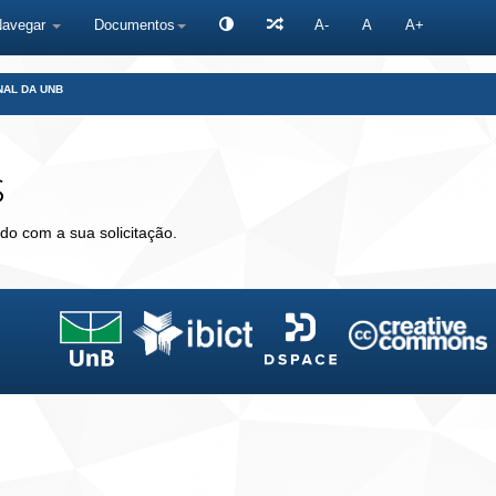
Navegar
Documentos
A-
A
A+
NAL DA UNB
s
do com a sua solicitação.