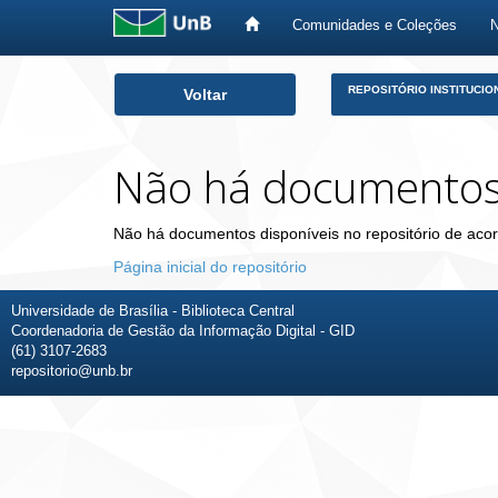
Comunidades e Coleções
Skip
REPOSITÓRIO INSTITUCIO
Voltar
navigation
Não há documento
Não há documentos disponíveis no repositório de acor
Página inicial do repositório
Universidade de Brasília - Biblioteca Central
Coordenadoria de Gestão da Informação Digital - GID
(61) 3107-2683
repositorio@unb.br