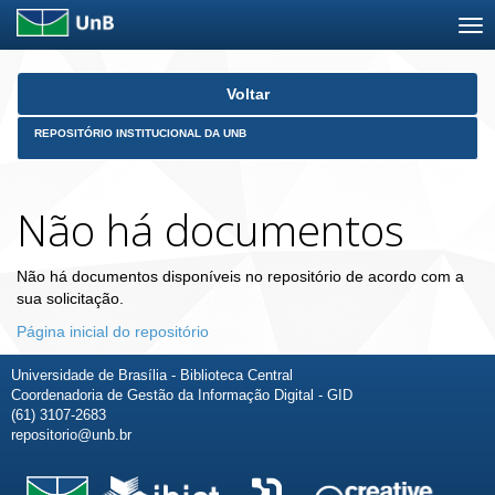
Skip
Voltar
navigation
REPOSITÓRIO INSTITUCIONAL DA UNB
Não há documentos
Não há documentos disponíveis no repositório de acordo com a
sua solicitação.
Página inicial do repositório
Universidade de Brasília - Biblioteca Central
Coordenadoria de Gestão da Informação Digital - GID
(61) 3107-2683
repositorio@unb.br