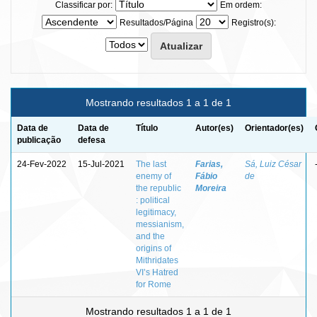
Classificar por:
Em ordem:
Resultados/Página
Registro(s):
Mostrando resultados 1 a 1 de 1
Data de
Data de
Título
Autor(es)
Orientador(es)
publicação
defesa
24-Fev-2022
15-Jul-2021
The last
Farias,
Sá, Luiz César
enemy of
Fábio
de
the republic
Moreira
: political
legitimacy,
messianism,
and the
origins of
Mithridates
VI’s Hatred
for Rome
Mostrando resultados 1 a 1 de 1