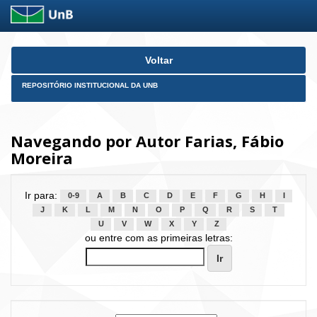
Skip
Voltar
navigation
REPOSITÓRIO INSTITUCIONAL DA UNB
Navegando por Autor Farias, Fábio
Moreira
Ir para:
0-9
A
B
C
D
E
F
G
H
I
J
K
L
M
N
O
P
Q
R
S
T
U
V
W
X
Y
Z
ou entre com as primeiras letras: