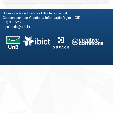
Universidade de Brasília - Biblioteca Central
Coordenadoria de Gestão da Informação Digital - GID
(61) 3107-2683
repositorio@unb.br
Fale conosco
Sobre