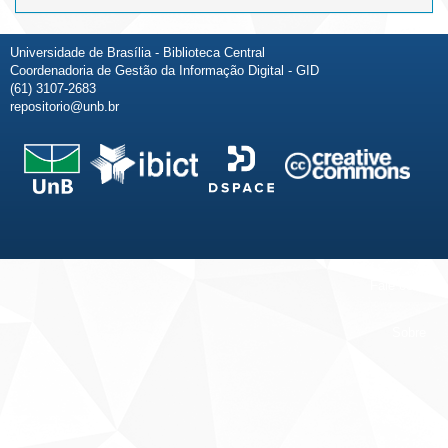
Universidade de Brasília - Biblioteca Central
Coordenadoria de Gestão da Informação Digital - GID
(61) 3107-2683
repositorio@unb.br
Fale conosco
Sobre