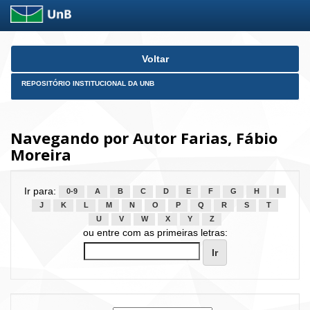
Skip
Voltar
navigation
REPOSITÓRIO INSTITUCIONAL DA UNB
Navegando por Autor Farias, Fábio
Moreira
Ir para:
0-9
A
B
C
D
E
F
G
H
I
J
K
L
M
N
O
P
Q
R
S
T
U
V
W
X
Y
Z
ou entre com as primeiras letras: