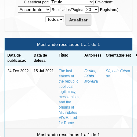
Classificar por:
Em ordem:
Resultados/Página
Registro(s):
Mostrando resultados 1 a 1 de 1
Data de
Data de
Título
Autor(es)
Orientador(es)
publicação
defesa
24-Fev-2022
15-Jul-2021
The last
Farias,
Sá, Luiz César
enemy of
Fábio
de
the republic
Moreira
: political
legitimacy,
messianism,
and the
origins of
Mithridates
VI’s Hatred
for Rome
Mostrando resultados 1 a 1 de 1