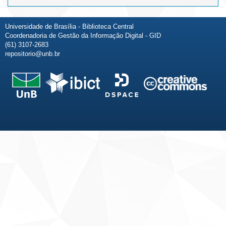
Universidade de Brasília - Biblioteca Central
Coordenadoria de Gestão da Informação Digital - GID
(61) 3107-2683
repositorio@unb.br
Fale conosco
Sobre