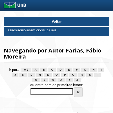
Skip
Voltar
navigation
REPOSITÓRIO INSTITUCIONAL DA UNB
Navegando por Autor Farias, Fábio
Moreira
Ir para:
0-9
A
B
C
D
E
F
G
H
I
J
K
L
M
N
O
P
Q
R
S
T
U
V
W
X
Y
Z
ou entre com as primeiras letras: