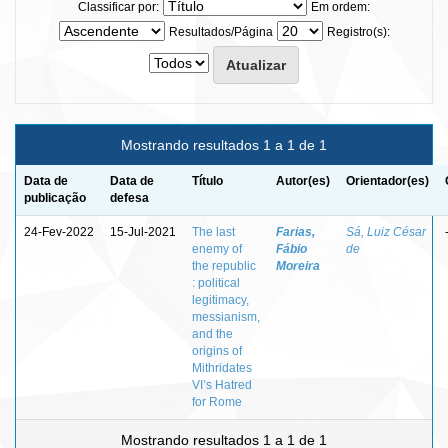
Classificar por:
Em ordem:
Resultados/Página
Registro(s):
Mostrando resultados 1 a 1 de 1
Data de
Data de
Título
Autor(es)
Orientador(es)
publicação
defesa
24-Fev-2022
15-Jul-2021
The last
Farias,
Sá, Luiz César
enemy of
Fábio
de
the republic
Moreira
: political
legitimacy,
messianism,
and the
origins of
Mithridates
VI’s Hatred
for Rome
Mostrando resultados 1 a 1 de 1