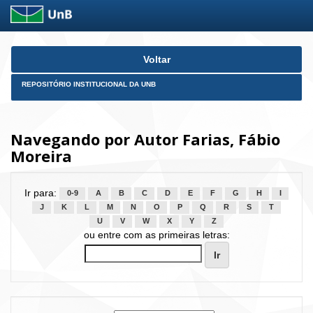
Skip
Voltar
navigation
REPOSITÓRIO INSTITUCIONAL DA UNB
Navegando por Autor Farias, Fábio
Moreira
Ir para:
0-9
A
B
C
D
E
F
G
H
I
J
K
L
M
N
O
P
Q
R
S
T
U
V
W
X
Y
Z
ou entre com as primeiras letras: