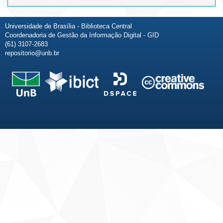
Universidade de Brasília - Biblioteca Central
Coordenadoria de Gestão da Informação Digital - GID
(61) 3107-2683
repositorio@unb.br
Fale conosco
Sobre