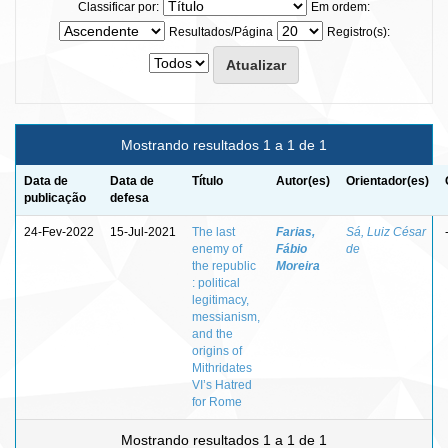
Classificar por:
Em ordem:
Resultados/Página
Registro(s):
Mostrando resultados 1 a 1 de 1
Data de
Data de
Título
Autor(es)
Orientador(es)
publicação
defesa
24-Fev-2022
15-Jul-2021
The last
Farias,
Sá, Luiz César
enemy of
Fábio
de
the republic
Moreira
: political
legitimacy,
messianism,
and the
origins of
Mithridates
VI’s Hatred
for Rome
Mostrando resultados 1 a 1 de 1