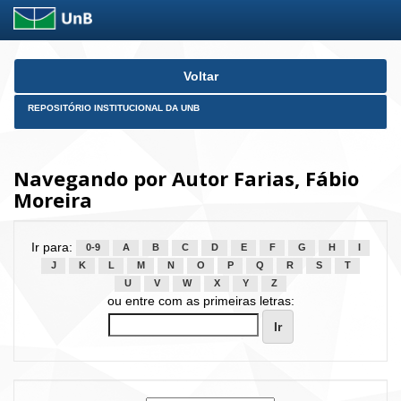
Skip
Voltar
navigation
REPOSITÓRIO INSTITUCIONAL DA UNB
Navegando por Autor Farias, Fábio
Moreira
Ir para:
0-9
A
B
C
D
E
F
G
H
I
J
K
L
M
N
O
P
Q
R
S
T
U
V
W
X
Y
Z
ou entre com as primeiras letras: