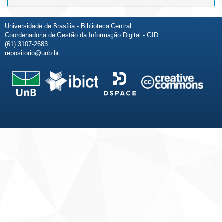
Universidade de Brasília - Biblioteca Central
Coordenadoria de Gestão da Informação Digital - GID
(61) 3107-2683
repositorio@unb.br
Fale conosco
Sobre