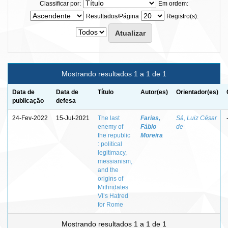
Classificar por:
Em ordem:
Resultados/Página
Registro(s):
Mostrando resultados 1 a 1 de 1
Data de
Data de
Título
Autor(es)
Orientador(es)
publicação
defesa
24-Fev-2022
15-Jul-2021
The last
Farias,
Sá, Luiz César
enemy of
Fábio
de
the republic
Moreira
: political
legitimacy,
messianism,
and the
origins of
Mithridates
VI’s Hatred
for Rome
Mostrando resultados 1 a 1 de 1