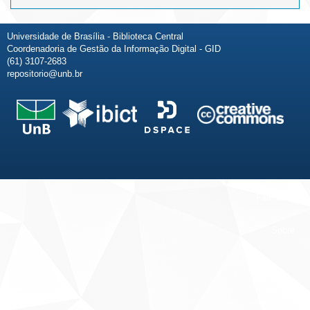
Universidade de Brasília - Biblioteca Central
Coordenadoria de Gestão da Informação Digital - GID
(61) 3107-2683
repositorio@unb.br
Fale conosco
Sobre