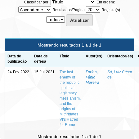
Classificar por:
Em ordem:
Resultados/Página
Registro(s):
Mostrando resultados 1 a 1 de 1
Data de
Data de
Título
Autor(es)
Orientador(es)
publicação
defesa
24-Fev-2022
15-Jul-2021
The last
Farias,
Sá, Luiz César
enemy of
Fábio
de
the republic
Moreira
: political
legitimacy,
messianism,
and the
origins of
Mithridates
VI’s Hatred
for Rome
Mostrando resultados 1 a 1 de 1