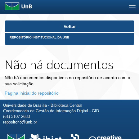
Skip
Voltar
navigation
REPOSITÓRIO INSTITUCIONAL DA UNB
Não há documentos
Não há documentos disponíveis no repositório de acordo com a
sua solicitação.
Página inicial do repositório
Universidade de Brasília - Biblioteca Central
Coordenadoria de Gestão da Informação Digital - GID
(61) 3107-2683
repositorio@unb.br