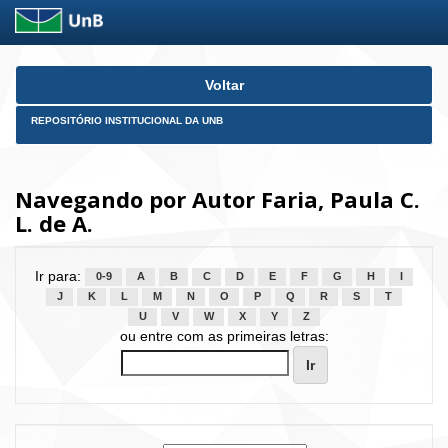
Skip
Voltar
navigation
REPOSITÓRIO INSTITUCIONAL DA UNB
Navegando por Autor Faria, Paula C.
L. de A.
Ir para:
0-9
A
B
C
D
E
F
G
H
I
J
K
L
M
N
O
P
Q
R
S
T
U
V
W
X
Y
Z
ou entre com as primeiras letras: