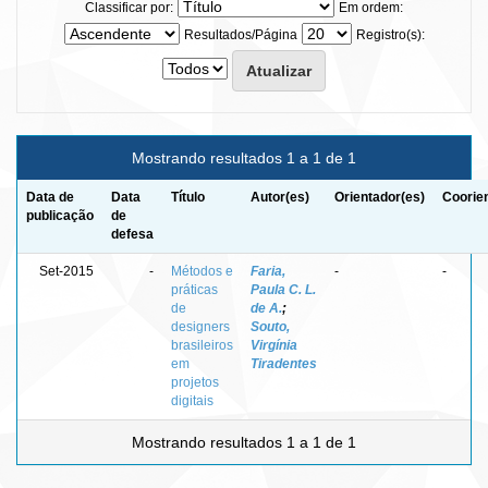
Classificar por:
Em ordem:
Resultados/Página
Registro(s):
Mostrando resultados 1 a 1 de 1
Data de
Data
Título
Autor(es)
Orientador(es)
Coorie
publicação
de
defesa
Set-2015
-
Métodos e
Faria,
-
-
práticas
Paula C. L.
de
de A.
;
designers
Souto,
brasileiros
Virgínia
em
Tiradentes
projetos
digitais
Mostrando resultados 1 a 1 de 1