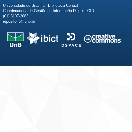
Universidade de Brasília - Biblioteca Central
Coordenadoria de Gestão da Informação Digital - GID
(61) 3107-2683
repositorio@unb.br
Fale conosco
Sobre