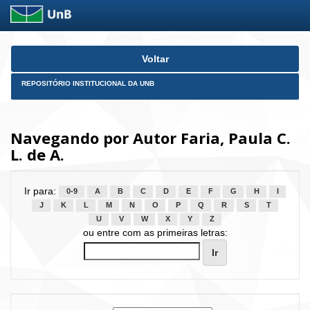
Skip
Voltar
navigation
REPOSITÓRIO INSTITUCIONAL DA UNB
Navegando por Autor Faria, Paula C.
L. de A.
Ir para:
0-9
A
B
C
D
E
F
G
H
I
J
K
L
M
N
O
P
Q
R
S
T
U
V
W
X
Y
Z
ou entre com as primeiras letras: