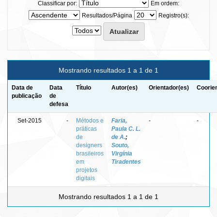
Classificar por:
Em ordem:
Resultados/Página
Registro(s):
Mostrando resultados 1 a 1 de 1
Data de
Data
Título
Autor(es)
Orientador(es)
Coorie
publicação
de
defesa
Set-2015
-
Métodos e
Faria,
-
-
práticas
Paula C. L.
de
de A.
;
designers
Souto,
brasileiros
Virgínia
em
Tiradentes
projetos
digitais
Mostrando resultados 1 a 1 de 1