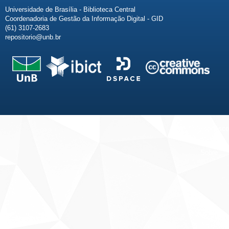
Universidade de Brasília - Biblioteca Central
Coordenadoria de Gestão da Informação Digital - GID
(61) 3107-2683
repositorio@unb.br
Fale conosco
Sobre