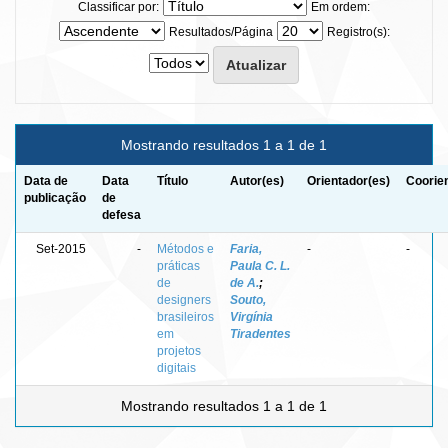
Classificar por:
Em ordem:
Resultados/Página
Registro(s):
Mostrando resultados 1 a 1 de 1
Data de
Data
Título
Autor(es)
Orientador(es)
Coorie
publicação
de
defesa
Set-2015
-
Métodos e
Faria,
-
-
práticas
Paula C. L.
de
de A.
;
designers
Souto,
brasileiros
Virgínia
em
Tiradentes
projetos
digitais
Mostrando resultados 1 a 1 de 1