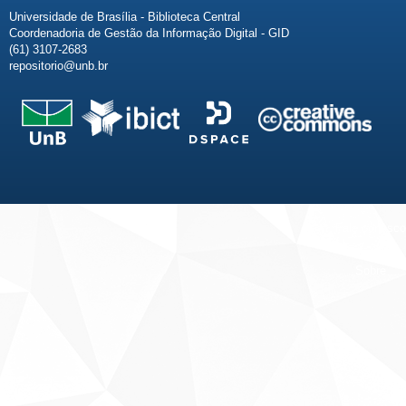
Universidade de Brasília - Biblioteca Central
Coordenadoria de Gestão da Informação Digital - GID
(61) 3107-2683
repositorio@unb.br
Fale conosco
Sobre