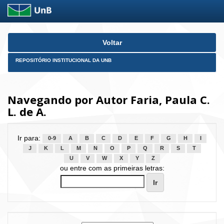
Skip
Voltar
navigation
REPOSITÓRIO INSTITUCIONAL DA UNB
Navegando por Autor Faria, Paula C.
L. de A.
Ir para:
0-9
A
B
C
D
E
F
G
H
I
J
K
L
M
N
O
P
Q
R
S
T
U
V
W
X
Y
Z
ou entre com as primeiras letras: