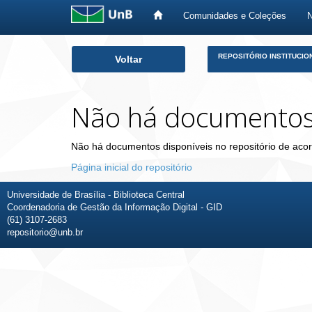
Comunidades e Coleções
Skip
REPOSITÓRIO INSTITUCIO
Voltar
navigation
Não há documento
Não há documentos disponíveis no repositório de acor
Página inicial do repositório
Universidade de Brasília - Biblioteca Central
Coordenadoria de Gestão da Informação Digital - GID
(61) 3107-2683
repositorio@unb.br