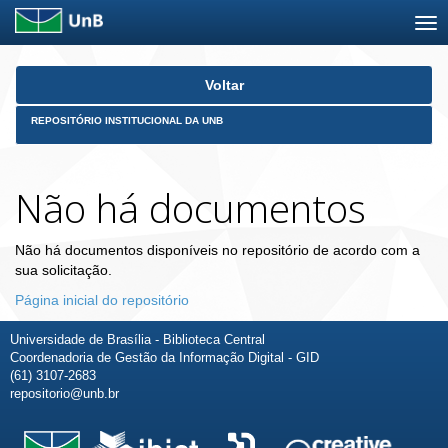
Skip
Voltar
navigation
REPOSITÓRIO INSTITUCIONAL DA UNB
Não há documentos
Não há documentos disponíveis no repositório de acordo com a
sua solicitação.
Página inicial do repositório
Universidade de Brasília - Biblioteca Central
Coordenadoria de Gestão da Informação Digital - GID
(61) 3107-2683
repositorio@unb.br