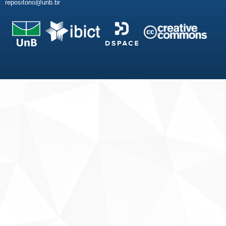
repositorio@unb.br
Fale conosco
Sobre