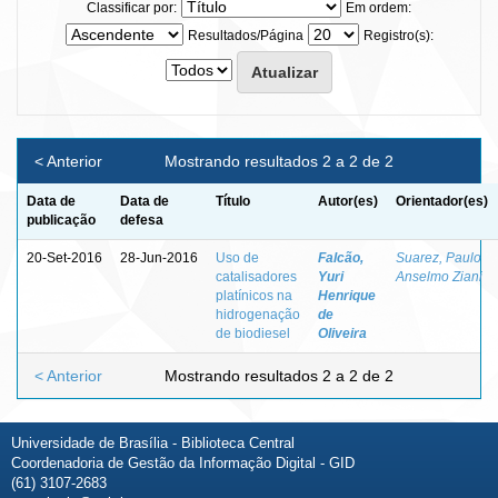
Classificar por:
Em ordem:
Resultados/Página
Registro(s):
< Anterior
Mostrando resultados 2 a 2 de 2
Data de
Data de
Título
Autor(es)
Orientador(es)
publicação
defesa
20-Set-2016
28-Jun-2016
Uso de
Falcão,
Suarez, Paulo
catalisadores
Yuri
Anselmo Ziani
platínicos na
Henrique
hidrogenação
de
de biodiesel
Oliveira
< Anterior
Mostrando resultados 2 a 2 de 2
Universidade de Brasília - Biblioteca Central
Coordenadoria de Gestão da Informação Digital - GID
(61) 3107-2683