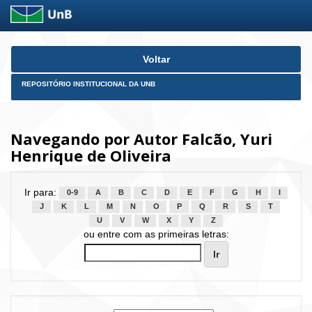
Skip
Voltar
navigation
REPOSITÓRIO INSTITUCIONAL DA UNB
Navegando por Autor Falcão, Yuri
Henrique de Oliveira
Ir para:
0-9
A
B
C
D
E
F
G
H
I
J
K
L
M
N
O
P
Q
R
S
T
U
V
W
X
Y
Z
ou entre com as primeiras letras: