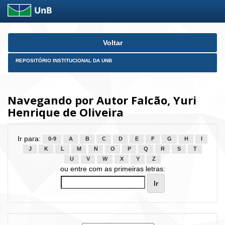
Skip
Voltar
navigation
REPOSITÓRIO INSTITUCIONAL DA UNB
Navegando por Autor Falcão, Yuri
Henrique de Oliveira
Ir para:
0-9
A
B
C
D
E
F
G
H
I
J
K
L
M
N
O
P
Q
R
S
T
U
V
W
X
Y
Z
ou entre com as primeiras letras: