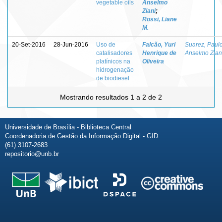
vegetable oils
Anselmo
Ziani
;
Rossi, Liane
M.
20-Set-2016
28-Jun-2016
Uso de
Falcão, Yuri
Suarez, Paul
catalisadores
Henrique de
Anselmo Zian
platínicos na
Oliveira
hidrogenação
de biodiesel
Mostrando resultados 1 a 2 de 2
Universidade de Brasília - Biblioteca Central
Coordenadoria de Gestão da Informação Digital - GID
(61) 3107-2683
repositorio@unb.br