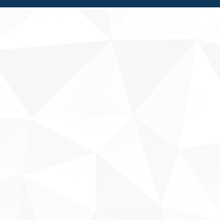
Fale conosco
Sobre