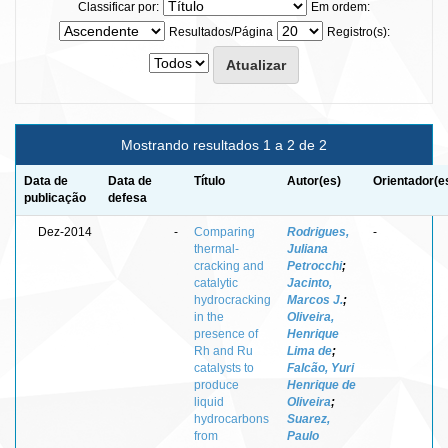
Classificar por:
Em ordem:
Resultados/Página
Registro(s):
Mostrando resultados 1 a 2 de 2
Data de
Data de
Título
Autor(es)
Orientador(e
publicação
defesa
Dez-2014
-
Comparing
Rodrigues,
-
thermal-
Juliana
cracking and
Petrocchi
;
catalytic
Jacinto,
hydrocracking
Marcos J.
;
in the
Oliveira,
presence of
Henrique
Rh and Ru
Lima de
;
catalysts to
Falcão, Yuri
produce
Henrique de
liquid
Oliveira
;
hydrocarbons
Suarez,
from
Paulo