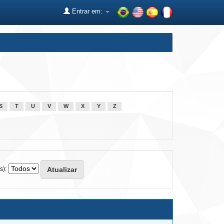
Entrar em:
S
T
U
V
W
X
Y
Z
s):