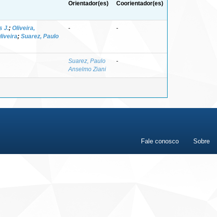
Orientador(es)
Coorientador(es)
s J.
;
Oliveira,
-
-
liveira
;
Suarez, Paulo
Suarez, Paulo
-
Anselmo Ziani
Fale conosco
Sobre