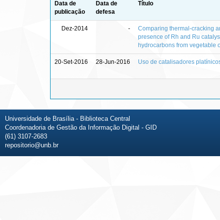
Data de
Data de
Título
publicação
defesa
Dez-2014
-
Comparing thermal-cracking and
presence of Rh and Ru catalyst
hydrocarbons from vegetable o
20-Set-2016
28-Jun-2016
Uso de catalisadores platínic
Universidade de Brasília - Biblioteca Central
Coordenadoria de Gestão da Informação Digital - GID
(61) 3107-2683
repositorio@unb.br