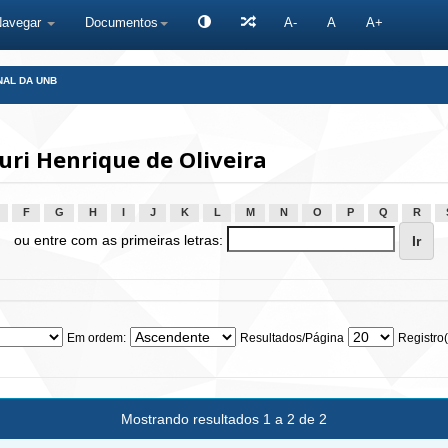
Navegar
Documentos
A-
A
A+
NAL DA UNB
uri Henrique de Oliveira
F
G
H
I
J
K
L
M
N
O
P
Q
R
ou entre com as primeiras letras:
Em ordem:
Resultados/Página
Registro(
Mostrando resultados 1 a 2 de 2