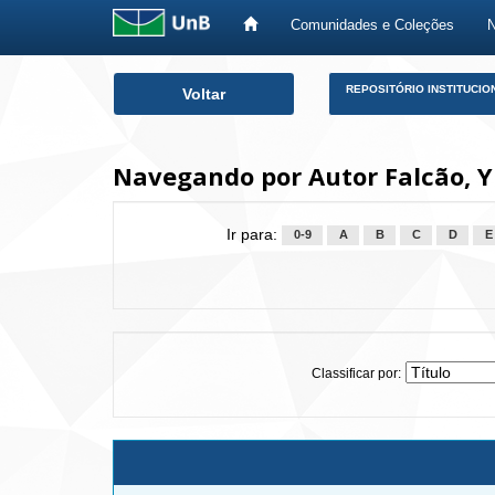
Comunidades e Coleções
Skip
REPOSITÓRIO INSTITUCIO
Voltar
navigation
Navegando por Autor Falcão, Y
Ir para:
0-9
A
B
C
D
E
Classificar por: