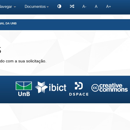
Navegar
Documentos
A-
A
A+
NAL DA UNB
s
do com a sua solicitação.