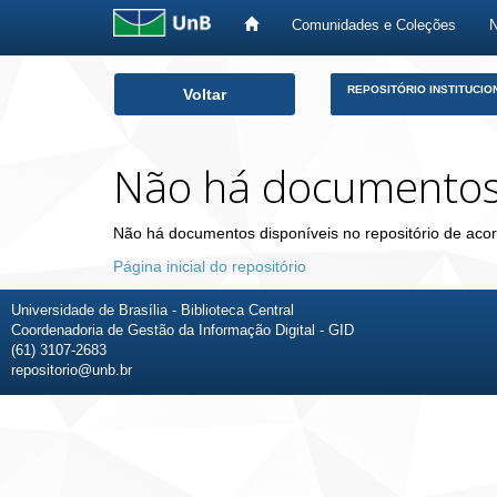
Comunidades e Coleções
Skip
REPOSITÓRIO INSTITUCIO
Voltar
navigation
Não há documento
Não há documentos disponíveis no repositório de acor
Página inicial do repositório
Universidade de Brasília - Biblioteca Central
Coordenadoria de Gestão da Informação Digital - GID
(61) 3107-2683
repositorio@unb.br