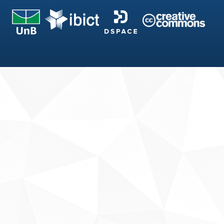
Fale conosco
Sobre