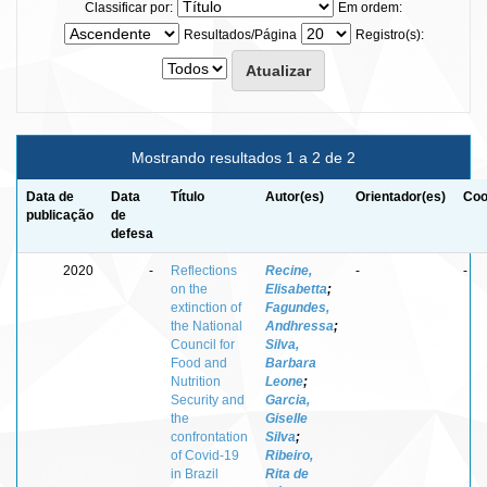
Classificar por:
Em ordem:
Resultados/Página
Registro(s):
Mostrando resultados 1 a 2 de 2
Data de
Data
Título
Autor(es)
Orientador(es)
Coo
publicação
de
defesa
2020
-
Reflections
Recine,
-
-
on the
Elisabetta
;
extinction of
Fagundes,
the National
Andhressa
;
Council for
Silva,
Food and
Barbara
Nutrition
Leone
;
Security and
Garcia,
the
Giselle
confrontation
Silva
;
of Covid-19
Ribeiro,
in Brazil
Rita de