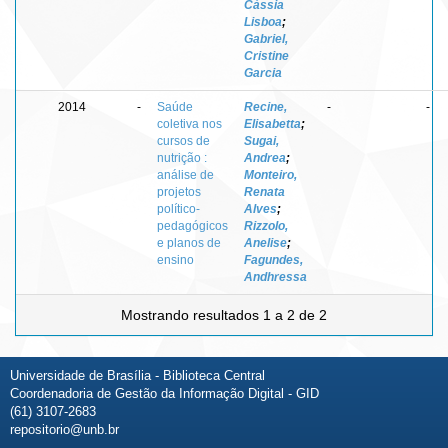
Cássia
Lisboa
;
Gabriel,
Cristine
Garcia
2014
-
Saúde
Recine,
-
-
coletiva nos
Elisabetta
;
cursos de
Sugai,
nutrição :
Andrea
;
análise de
Monteiro,
projetos
Renata
político-
Alves
;
pedagógicos
Rizzolo,
e planos de
Anelise
;
ensino
Fagundes,
Andhressa
Mostrando resultados 1 a 2 de 2
Universidade de Brasília - Biblioteca Central
Coordenadoria de Gestão da Informação Digital - GID
(61) 3107-2683
repositorio@unb.br