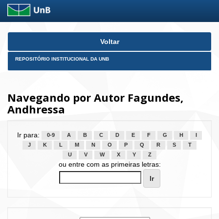
Skip
Voltar
navigation
REPOSITÓRIO INSTITUCIONAL DA UNB
Navegando por Autor Fagundes,
Andhressa
Ir para:
0-9
A
B
C
D
E
F
G
H
I
J
K
L
M
N
O
P
Q
R
S
T
U
V
W
X
Y
Z
ou entre com as primeiras letras: