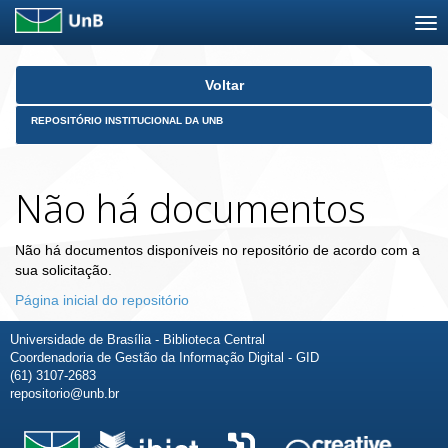
Skip
Voltar
navigation
REPOSITÓRIO INSTITUCIONAL DA UNB
Não há documentos
Não há documentos disponíveis no repositório de acordo com a
sua solicitação.
Página inicial do repositório
Universidade de Brasília - Biblioteca Central
Coordenadoria de Gestão da Informação Digital - GID
(61) 3107-2683
repositorio@unb.br