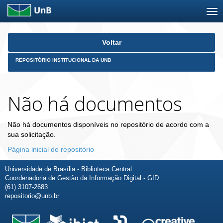
Skip
Voltar
navigation
REPOSITÓRIO INSTITUCIONAL DA UNB
Não há documentos
Não há documentos disponíveis no repositório de acordo com a
sua solicitação.
Página inicial do repositório
Universidade de Brasília - Biblioteca Central
Coordenadoria de Gestão da Informação Digital - GID
(61) 3107-2683
repositorio@unb.br