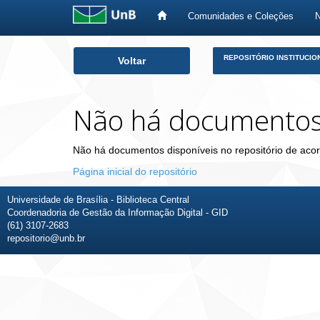
Comunidades e Coleções
Skip
REPOSITÓRIO INSTITUCIO
Voltar
navigation
Não há documento
Não há documentos disponíveis no repositório de acor
Página inicial do repositório
Universidade de Brasília - Biblioteca Central
Coordenadoria de Gestão da Informação Digital - GID
(61) 3107-2683
repositorio@unb.br