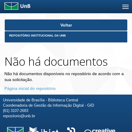
Skip
Voltar
navigation
REPOSITÓRIO INSTITUCIONAL DA UNB
Não há documentos
Não há documentos disponíveis no repositório de acordo com a
sua solicitação.
Página inicial do repositório
Universidade de Brasília - Biblioteca Central
Coordenadoria de Gestão da Informação Digital - GID
(61) 3107-2683
repositorio@unb.br