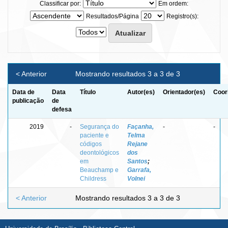
Classificar por:
Em ordem:
Resultados/Página
Registro(s):
< Anterior
Mostrando resultados 3 a 3 de 3
Data de
Data
Título
Autor(es)
Orientador(es)
Coor
publicação
de
defesa
2019
-
Segurança do
Façanha,
-
-
paciente e
Telma
códigos
Rejane
deontológicos
dos
em
Santos
;
Beauchamp e
Garrafa,
Childress
Volnei
< Anterior
Mostrando resultados 3 a 3 de 3