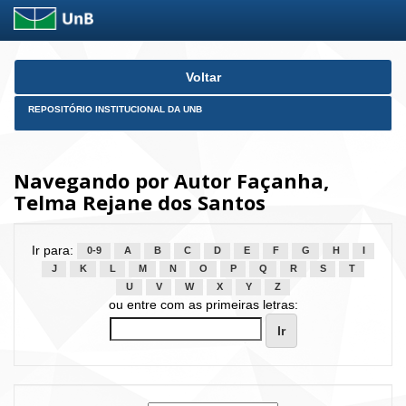
Skip
Voltar
navigation
REPOSITÓRIO INSTITUCIONAL DA UNB
Navegando por Autor Façanha,
Telma Rejane dos Santos
Ir para:
0-9
A
B
C
D
E
F
G
H
I
J
K
L
M
N
O
P
Q
R
S
T
U
V
W
X
Y
Z
ou entre com as primeiras letras: