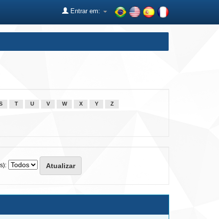
Entrar em:
S
T
U
V
W
X
Y
Z
s):