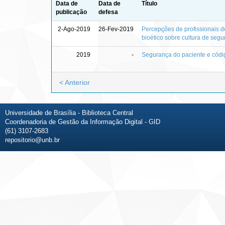
Data de
Data de
Título
publicação
defesa
2-Ago-2019
26-Fev-2019
Percepções de profissionais d
bioético sobre cultura de seg
2019
-
Segurança do paciente e cód
< Anterior
Universidade de Brasília - Biblioteca Central
Coordenadoria de Gestão da Informação Digital - GID
(61) 3107-2683
repositorio@unb.br