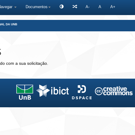
Navegar
Documentos
A-
A
A+
NAL DA UNB
s
do com a sua solicitação.