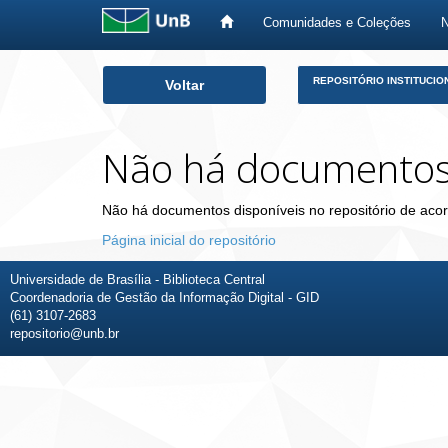
Comunidades e Coleções
Skip
REPOSITÓRIO INSTITUCIO
Voltar
navigation
Não há documento
Não há documentos disponíveis no repositório de acor
Página inicial do repositório
Universidade de Brasília - Biblioteca Central
Coordenadoria de Gestão da Informação Digital - GID
(61) 3107-2683
repositorio@unb.br