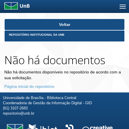
Skip
Voltar
navigation
REPOSITÓRIO INSTITUCIONAL DA UNB
Não há documentos
Não há documentos disponíveis no repositório de acordo com a
sua solicitação.
Página inicial do repositório
Universidade de Brasília - Biblioteca Central
Coordenadoria de Gestão da Informação Digital - GID
(61) 3107-2683
repositorio@unb.br