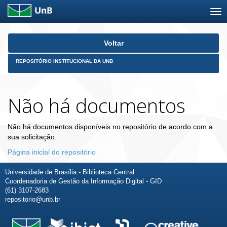
Skip
Voltar
navigation
REPOSITÓRIO INSTITUCIONAL DA UNB
Não há documentos
Não há documentos disponíveis no repositório de acordo com a
sua solicitação.
Página inicial do repositório
Universidade de Brasília - Biblioteca Central
Coordenadoria de Gestão da Informação Digital - GID
(61) 3107-2683
repositorio@unb.br