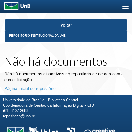
Skip
Voltar
navigation
REPOSITÓRIO INSTITUCIONAL DA UNB
Não há documentos
Não há documentos disponíveis no repositório de acordo com a
sua solicitação.
Página inicial do repositório
Universidade de Brasília - Biblioteca Central
Coordenadoria de Gestão da Informação Digital - GID
(61) 3107-2683
repositorio@unb.br