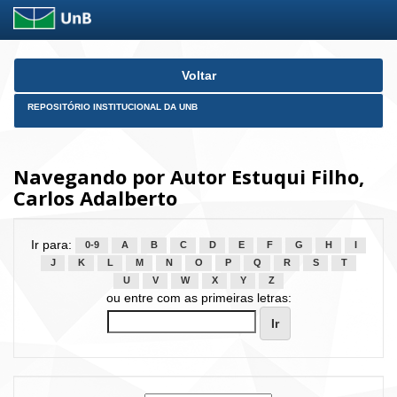
Skip
Voltar
navigation
REPOSITÓRIO INSTITUCIONAL DA UNB
Navegando por Autor Estuqui Filho,
Carlos Adalberto
Ir para:
0-9
A
B
C
D
E
F
G
H
I
J
K
L
M
N
O
P
Q
R
S
T
U
V
W
X
Y
Z
ou entre com as primeiras letras: