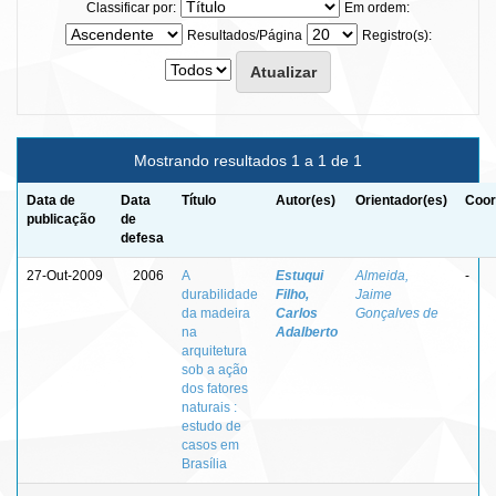
Classificar por:
Em ordem:
Resultados/Página
Registro(s):
Mostrando resultados 1 a 1 de 1
Data de
Data
Título
Autor(es)
Orientador(es)
Coor
publicação
de
defesa
27-Out-2009
2006
A
Estuqui
Almeida,
-
durabilidade
Filho,
Jaime
da madeira
Carlos
Gonçalves de
na
Adalberto
arquitetura
sob a ação
dos fatores
naturais :
estudo de
casos em
Brasília