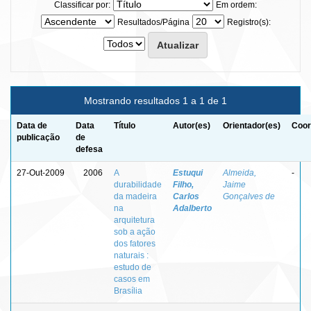
Classificar por:
Em ordem:
Resultados/Página
Registro(s):
Mostrando resultados 1 a 1 de 1
Data de
Data
Título
Autor(es)
Orientador(es)
Coor
publicação
de
defesa
27-Out-2009
2006
A
Estuqui
Almeida,
-
durabilidade
Filho,
Jaime
da madeira
Carlos
Gonçalves de
na
Adalberto
arquitetura
sob a ação
dos fatores
naturais :
estudo de
casos em
Brasília