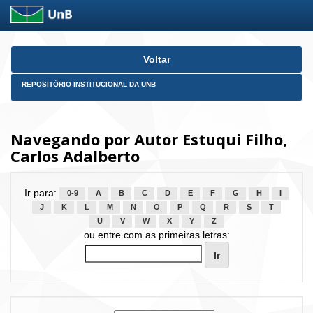
Skip
Voltar
navigation
REPOSITÓRIO INSTITUCIONAL DA UNB
Navegando por Autor Estuqui Filho,
Carlos Adalberto
Ir para:
0-9
A
B
C
D
E
F
G
H
I
J
K
L
M
N
O
P
Q
R
S
T
U
V
W
X
Y
Z
ou entre com as primeiras letras: