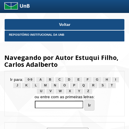
Skip
Voltar
navigation
REPOSITÓRIO INSTITUCIONAL DA UNB
Navegando por Autor Estuqui Filho,
Carlos Adalberto
Ir para:
0-9
A
B
C
D
E
F
G
H
I
J
K
L
M
N
O
P
Q
R
S
T
U
V
W
X
Y
Z
ou entre com as primeiras letras: