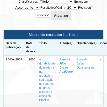
Classificar por:
Em ordem:
Resultados/Página
Registro(s):
Mostrando resultados 1 a 1 de 1
Data de
Data
Título
Autor(es)
Orientador(es)
Coor
publicação
de
defesa
27-Out-2009
2006
A
Estuqui
Almeida,
-
durabilidade
Filho,
Jaime
da madeira
Carlos
Gonçalves de
na
Adalberto
arquitetura
sob a ação
dos fatores
naturais :
estudo de
casos em
Brasília