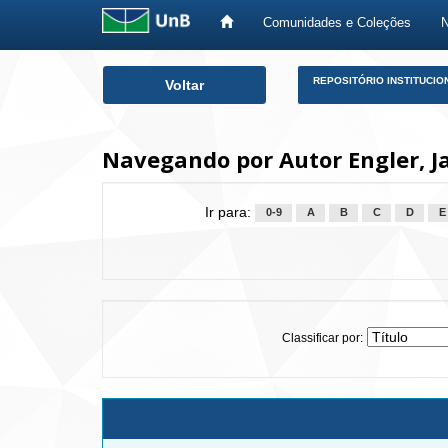
Comunidades e Coleções
Skip
REPOSITÓRIO INSTITUCIO
Voltar
navigation
Navegando por Autor Engler, J
Ir para:
0-9
A
B
C
D
E
Classificar por: