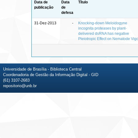
Data de
Data
Título
publicação
de
defesa
31-Dez-2013
-
Knocking-down Meloidogyne
incognita proteases by plant-
delivered dsRNA has negative
Pleiotropic Effect on Nematode Vig
Universidade de Brasília - Biblioteca Central
Coordenadoria de Gestão da Informação Digital - GID
(61) 3107-2683
repositorio@unb.br