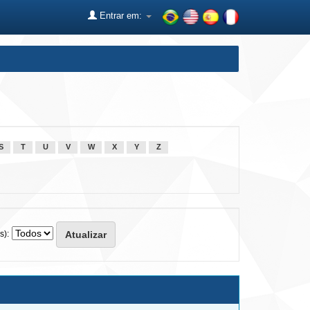
Entrar em:
S
T
U
V
W
X
Y
Z
s):