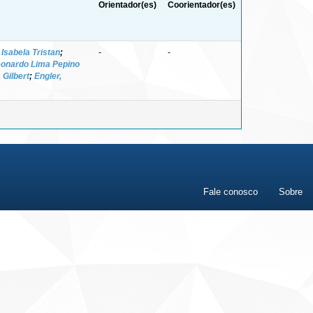
Orientador(es)
Coorientador(es)
Isabela Tristan
;
-
-
onardo Lima Pepino
 Gilbert
;
Engler,
Fale conosco
Sobre