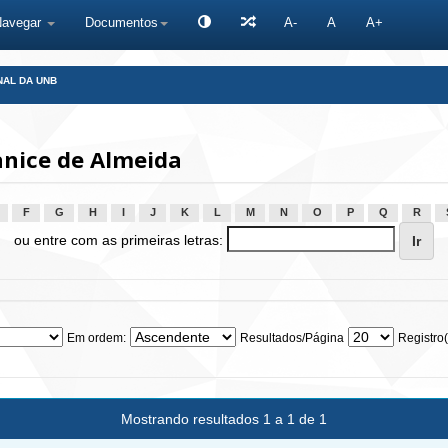
Navegar
Documentos
A-
A
A+
NAL DA UNB
anice de Almeida
F
G
H
I
J
K
L
M
N
O
P
Q
R
ou entre com as primeiras letras:
Em ordem:
Resultados/Página
Registro(
Mostrando resultados 1 a 1 de 1