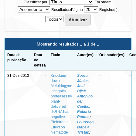
Classificar por:
Em ordem:
Resultados/Página
Registro(s):
Mostrando resultados 1 a 1 de 1
Data de
Data
Título
Autor(es)
Orientador(es)
Coo
publicação
de
defesa
31-Dez-2013
-
Knocking-
Souza
-
-
down
Júnior,
Meloidogyne
José
incognita
Dijair
proteases by
Antonino
plant-
de
;
delivered
Coelho,
dsRNA has
Roberta
negative
Ramos
;
Pleiotropic
Lourenço,
Effect on
Isabela
Nematode
Tristan
;