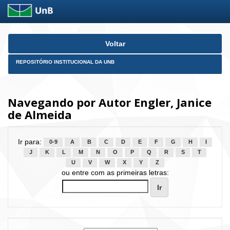
Skip
Voltar
navigation
REPOSITÓRIO INSTITUCIONAL DA UNB
Navegando por Autor Engler, Janice
de Almeida
Ir para:
0-9
A
B
C
D
E
F
G
H
I
J
K
L
M
N
O
P
Q
R
S
T
U
V
W
X
Y
Z
ou entre com as primeiras letras: