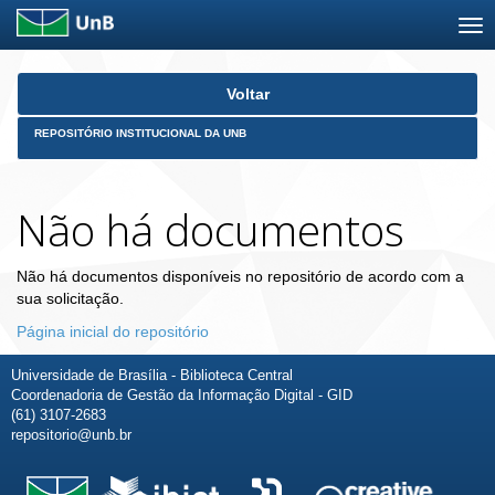
Skip
Voltar
navigation
REPOSITÓRIO INSTITUCIONAL DA UNB
Não há documentos
Não há documentos disponíveis no repositório de acordo com a
sua solicitação.
Página inicial do repositório
Universidade de Brasília - Biblioteca Central
Coordenadoria de Gestão da Informação Digital - GID
(61) 3107-2683
repositorio@unb.br