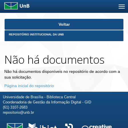
Skip
Voltar
navigation
REPOSITÓRIO INSTITUCIONAL DA UNB
Não há documentos
Não há documentos disponíveis no repositório de acordo com a
sua solicitação.
Página inicial do repositório
Universidade de Brasília - Biblioteca Central
Coordenadoria de Gestão da Informação Digital - GID
(61) 3107-2683
repositorio@unb.br