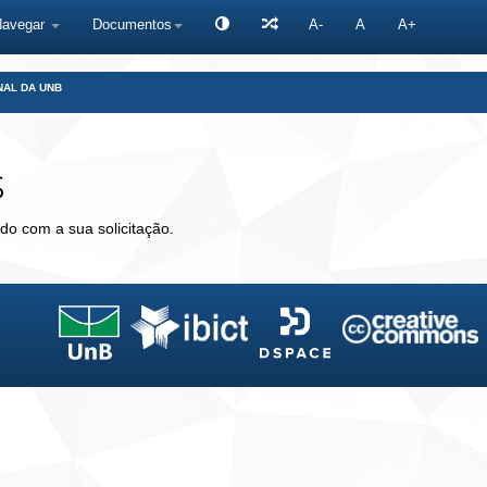
Navegar
Documentos
A-
A
A+
NAL DA UNB
s
do com a sua solicitação.