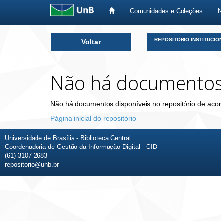
Comunidades e Coleções
Skip
REPOSITÓRIO INSTITUCIO
Voltar
navigation
Não há documento
Não há documentos disponíveis no repositório de acor
Página inicial do repositório
Universidade de Brasília - Biblioteca Central
Coordenadoria de Gestão da Informação Digital - GID
(61) 3107-2683
repositorio@unb.br